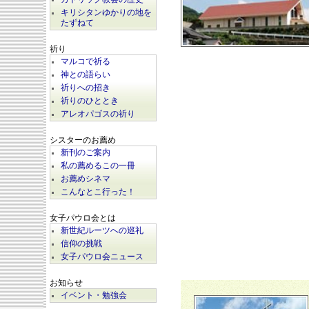
キリシタンゆかりの地を
たずねて
祈り
マルコで祈る
神との語らい
祈りへの招き
祈りのひととき
アレオパゴスの祈り
シスターのお薦め
新刊のご案内
私の薦めるこの一冊
お薦めシネマ
こんなとこ行った！
女子パウロ会とは
新世紀ルーツへの巡礼
信仰の挑戦
女子パウロ会ニュース
お知らせ
イベント・勉強会