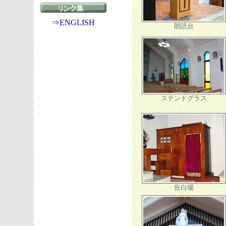
⇒
ENGLISH
朗読台
ステンドグラス
告白場