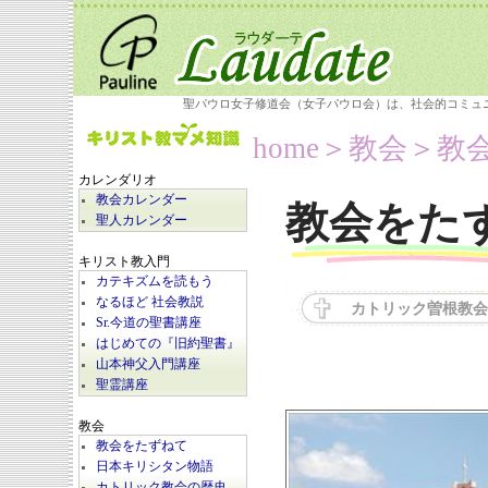
聖パウロ女子修道会（女子パウロ会）は、社会的コミュ
home
＞教会＞
教
カレンダリオ
教会カレンダー
教会をた
聖人カレンダー
キリスト教入門
カテキズムを読もう
なるほど 社会教説
カトリック曽根教会
Sr.今道の聖書講座
はじめての『旧約聖書』
山本神父入門講座
聖霊講座
教会
教会をたずねて
日本キリシタン物語
カトリック教会の歴史