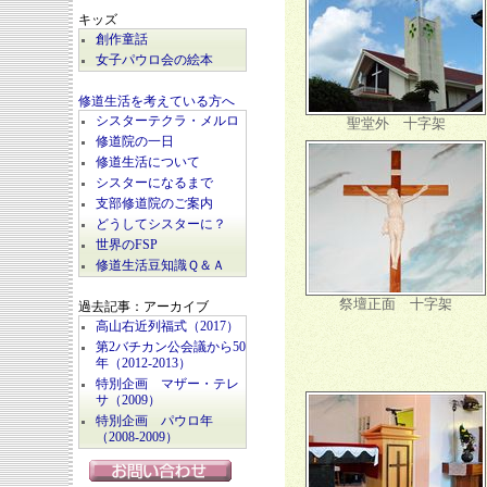
キッズ
創作童話
女子パウロ会の絵本
修道生活を考えている方へ
シスターテクラ・メルロ
聖堂外 十字架
修道院の一日
修道生活について
シスターになるまで
支部修道院のご案内
どうしてシスターに？
世界のFSP
修道生活豆知識Ｑ＆Ａ
祭壇正面 十字架
過去記事：アーカイブ
高山右近列福式（2017）
第2バチカン公会議から50
年（2012-2013）
特別企画 マザー・テレ
サ（2009）
特別企画 パウロ年
（2008-2009）