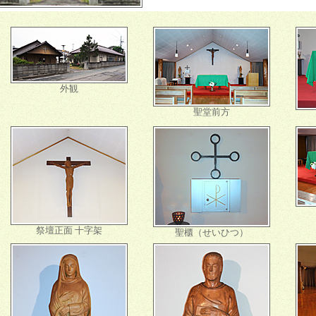
外観
聖堂前方
祭壇正面 十字架
聖櫃（せいひつ）