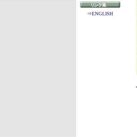
⇒
ENGLISH