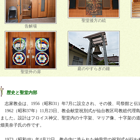
聖堂後方の絵
告解場
庭のやすらぎの鐘
聖堂外の扉
歴史と聖堂内部
志家教会は、1956（昭和31）年7月に設立され、その後、司祭館と
1962（昭和37年）11月23日、教会献堂祝別式が仙台教区司教総代
ました。設計はフロイス神父、聖堂内の十字架、マリア像、十字架の
畑美奈子氏の作です。
1973（昭和48）年4月22日、教会内に造られた納骨堂の祝別式が行