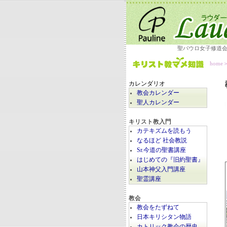
聖パウロ女子修道
home
カレンダリオ
教会カレンダー
聖人カレンダー
キリスト教入門
カテキズムを読もう
なるほど 社会教説
Sr.今道の聖書講座
はじめての『旧約聖書』
山本神父入門講座
聖霊講座
教会
教会をたずねて
日本キリシタン物語
カトリック教会の歴史