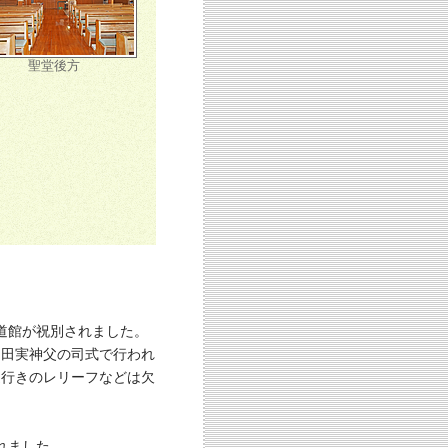
聖堂後方
伝道館が祝別されました。
理島田実神父の司式で行われ
道行きのレリーフなどは欠
われました。