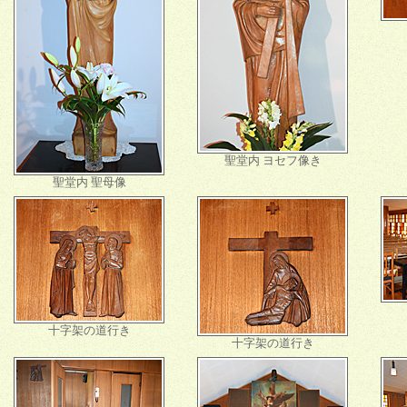
聖堂内 ヨセフ像き
聖堂内 聖母像
十字架の道行き
十字架の道行き