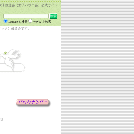
女子修道会（女子パウロ会）公式サイト
Laudate を検索
WWW を検索
リック）修道会です。
78