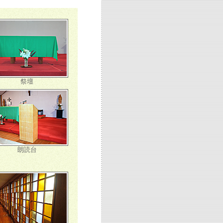
祭壇
朗読台